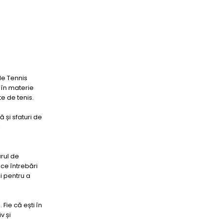
de Tennis
 în materie
e de tenis.
 și sfaturi de
i
rul de
ice întrebări
i pentru a
 Fie că ești în
v și