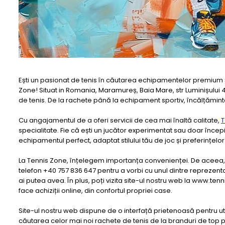
Ești un pasionat de tenis în căutarea echipamentelor premium ș
Zone! Situat in Romania, Maramureș, Baia Mare, str Luminișului 
de tenis. De la rachete până la echipament sportiv, încălțăminte 
Cu angajamentul de a oferi servicii de cea mai înaltă calitate,
T
specialitate. Fie că ești un jucător experimentat sau doar începi
echipamentul perfect, adaptat stilului tău de joc și preferințelor 
La Tennis Zone, înțelegem importanța convenienței. De aceea, am
telefon +40 757 836 647 pentru a vorbi cu unul dintre reprezentanți
ai putea avea. În plus, poți vizita site-ul nostru web la www.te
face achiziții online, din confortul propriei case.
Site-ul nostru web dispune de o interfață prietenoasă pentru utili
căutarea celor mai noi rachete de tenis de la branduri de top 