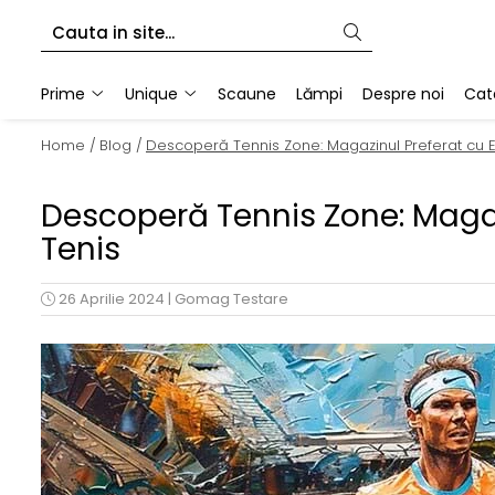
Prime
Unique
Prime
Unique
Scaune
Lămpi
Despre noi
Cat
Birouri
Birouri
Home /
Blog /
Descoperă Tennis Zone: Magazinul Preferat cu
Adiționale
Adiționale
Casetiere
Casetiere
Descoperă Tennis Zone: Maga
Accesorii
Accesorii
Tenis
26 Aprilie 2024
|
Gomag Testare