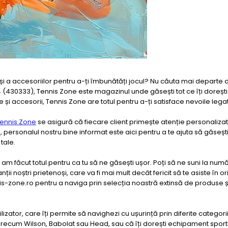
i a accesoriilor pentru a-ți îmbunătăți jocul? Nu căuta mai departe 
4 (430333), Tennis Zone este magazinul unde găsești tot ce îți dorești
și accesorii, Tennis Zone are totul pentru a-ți satisface nevoile legat
ennis Zone
se asigură că fiecare client primește atenție personalizată
, personalul nostru bine informat este aici pentru a te ajuta să găseșt
tale.
 făcut totul pentru ca tu să ne găsești ușor. Poți să ne suni la numă
i noștri prietenoși, care va fi mai mult decât fericit să te asiste în or
nnis-zone.ro pentru a naviga prin selecția noastră extinsă de produse ș
zator, care îți permite să navighezi cu ușurință prin diferite categorii.
precum Wilson, Babolat sau Head, sau că îți dorești echipament sporti