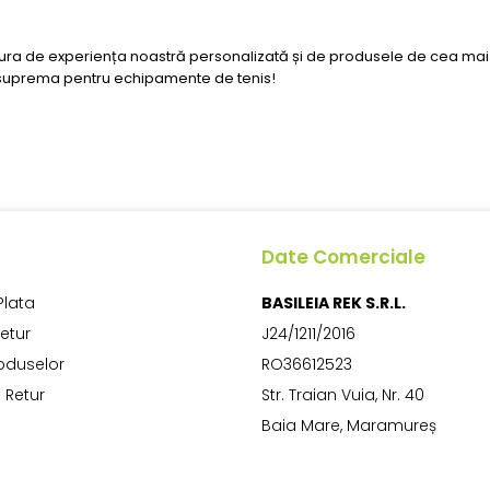
ucura de experiența noastră personalizată și de produsele de cea mai 
ta suprema pentru echipamente de tenis!
Date Comerciale
Plata
BASILEIA REK S.R.L.
Retur
J24/1211/2016
oduselor
RO36612523
 Retur
Str. Traian Vuia, Nr. 40
Baia Mare, Maramureș