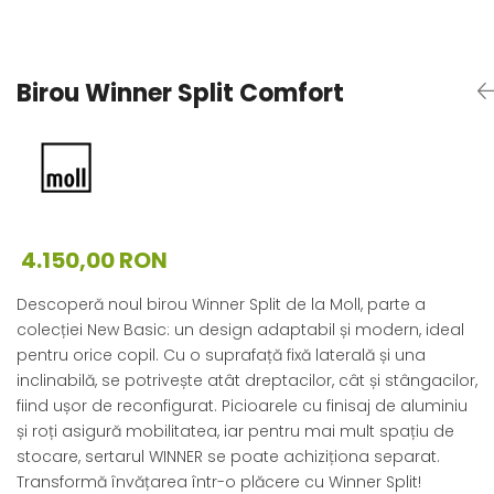
Birou Winner Split Comfort
4.150,00 RON
Descoperă noul birou Winner Split de la Moll, parte a
colecției New Basic: un design adaptabil și modern, ideal
pentru orice copil. Cu o suprafață fixă laterală și una
inclinabilă, se potrivește atât dreptacilor, cât și stângacilor,
fiind ușor de reconfigurat. Picioarele cu finisaj de aluminiu
și roți asigură mobilitatea, iar pentru mai mult spațiu de
stocare, sertarul WINNER se poate achiziționa separat.
Transformă învățarea într-o plăcere cu Winner Split!