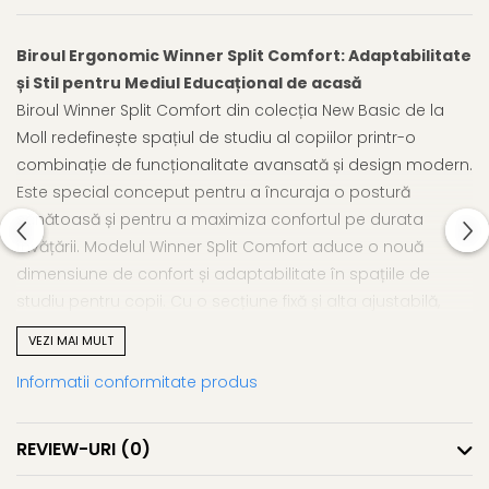
Biroul Ergonomic Winner Split Comfort: Adaptabilitate
și Stil pentru Mediul Educațional de acasă
Biroul Winner Split Comfort din colecția New Basic de la
Moll redefinește spațiul de studiu al copiilor printr-o
combinație de funcționalitate avansată și design modern.
Este special conceput pentru a încuraja o postură
sănătoasă și pentru a maximiza confortul pe durata
învățării. Modelul Winner Split Comfort aduce o nouă
dimensiune de confort și adaptabilitate în spațiile de
studiu pentru copii. Cu o secțiune fixă și alta ajustabilă,
acest birou se adaptează perfect diferitelor stiluri de
VEZI MAI MULT
învățare și activități, asigurând o utilizare ergonomică și
Informatii conformitate produs
eficientă.
Caracteristici Distincte și Adaptabilitate:
Acest
model inovator include o secțiune fixă și o secțiune
REVIEW-URI
(0)
înclinabilă, care poate fi ajustată pentru scris, citit sau