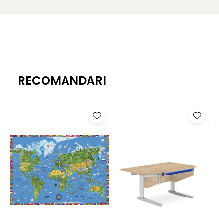
alte activități, adaptabilă pentru dreptaci sau stângaci.
Configurarea flexibilă permite plasarea secțiunii fixe, fie
pe partea stângă, fie pe partea dreaptă, optimizând
spațiul de lucru în funcție de preferințele utilizatorului.
Design Modern și Ergonomie Avansată:
Cu linii
curate, forme rotunjite și prietenoase pentru copii,
biroul dispune de picioare în culoarea aluminiu,
RECOMANDARI
echipate cu roți care facilitează rearanjarea
mobilierului. Compartimentul pentru creioane este
elegant integrat pentru a menține o suprafață de lucru
ordonată, iar designul lateral al biroului oferă spațiu
generos pentru picioare.
Siguranță și Funcționalitate:
Biroul include un
mecanism de înclinare ajustabil până la 20°, dotat cu
frânare pentru a preveni accidentele, asigurând astfel
o utilizare sigură certificată TÜV. Sistemul patentat YoYo
permite ajustarea ușoară a înălțimii în 10 trepte, de la
53 la 82 cm, adecvată pentru persoane cu înălțimea