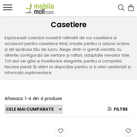
Prime
Unique
Casetiere
Birouri
Birouri
Explorează colecția noastră rafinată de noi casetiere și
Adiționale
Adiționale
accesorii pentru casetiere Moll, create pentru a aduce ordine
și stil spațiului tău de lucru. Alege dintr-o gamă variată, cu
Casetiere
Casetiere
diferite configurații de sertare și rafturi, adaptate nevoilor tale.
Tot aici vei găsi și învelitoare elegante, pentru a completa
Accesorii
Accesorii
fiecare piesă. Îți stăm la dispoziție pentru a-ți oferi asistență și
informații suplimentare.
Afiseaza:
1-
4
din
4
produse
FILTRE