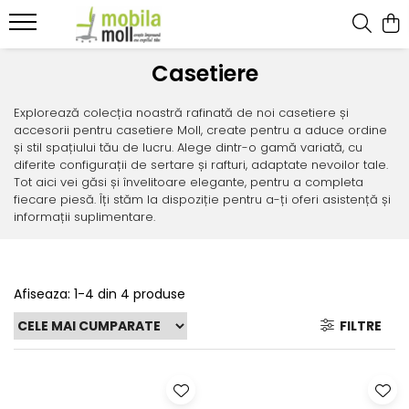
Prime
Unique
Casetiere
Birouri
Birouri
Explorează colecția noastră rafinată de noi casetiere și
Adiționale
Adiționale
accesorii pentru casetiere Moll, create pentru a aduce ordine
și stil spațiului tău de lucru. Alege dintr-o gamă variată, cu
Casetiere
Casetiere
diferite configurații de sertare și rafturi, adaptate nevoilor tale.
Tot aici vei găsi și învelitoare elegante, pentru a completa
Accesorii
Accesorii
fiecare piesă. Îți stăm la dispoziție pentru a-ți oferi asistență și
informații suplimentare.
Afiseaza:
1-
4
din
4
produse
FILTRE